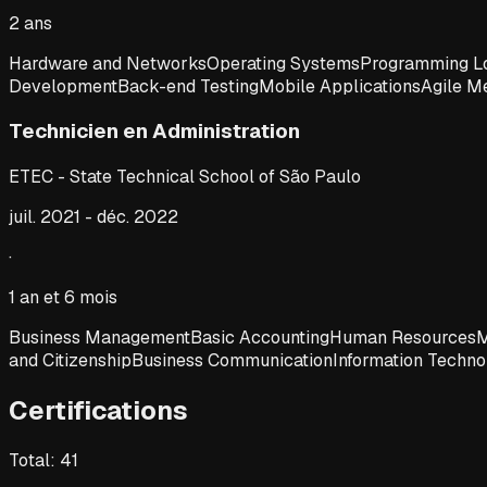
2 ans
Hardware and Networks
Operating Systems
Programming L
Development
Back-end Testing
Mobile Applications
Agile M
Technicien en Administration
ETEC - State Technical School of São Paulo
juil. 2021
-
déc. 2022
·
1 an et 6 mois
Business Management
Basic Accounting
Human Resources
M
and Citizenship
Business Communication
Information Techno
Certifications
Total
:
41