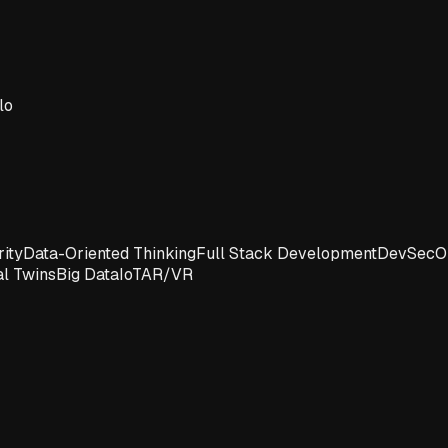
lo
ity
Data-Oriented Thinking
Full Stack Development
DevSecO
al Twins
Big Data
IoT
AR/VR