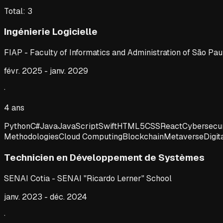
Total
:
3
Ingénierie Logicielle
FIAP - Faculty of Informatics and Administration of São Pau
févr. 2025
-
janv. 2029
·
4 ans
Python
C#
Java
JavaScript
Swift
HTML5
CSS
React
Cybersecur
Methodologies
Cloud Computing
Blockchain
Metaverse
Digit
Technicien en Développement de Systèmes
SENAI Cotia - SENAI "Ricardo Lerner" School
janv. 2023
-
déc. 2024
·