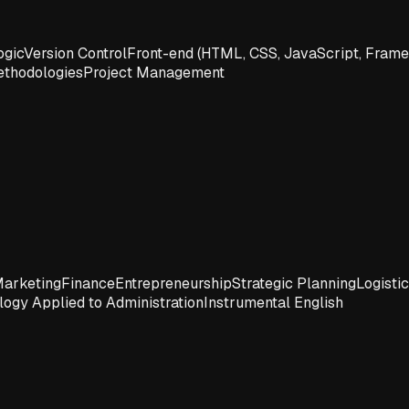
ogic
Version Control
Front-end (HTML, CSS, JavaScript, Fram
ethodologies
Project Management
arketing
Finance
Entrepreneurship
Strategic Planning
Logisti
logy Applied to Administration
Instrumental English