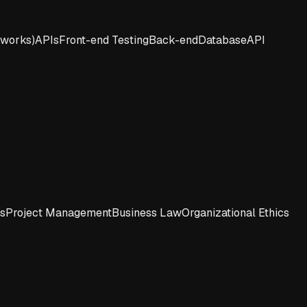
eworks)
APIs
Front-end Testing
Back-end
Database
API
cs
Project Management
Business Law
Organizational Ethics